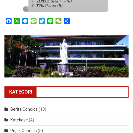
Facebook
WhatsApp
Messenger
Message
Twitter
Line
WeChat
Share
KATEGORI
Berita Condios
(13)
Katekese
(4)
Pojok Condios
(5)