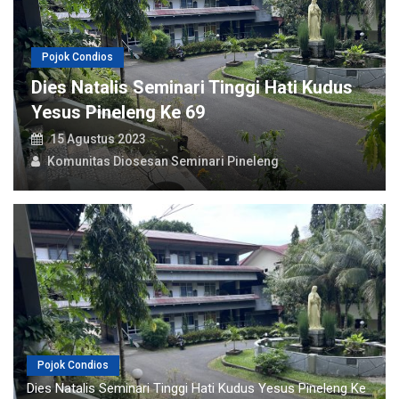
ndios
Pojok Condios
talis Seminari Tinggi Hati Kudus
Pineleng Ke 69
Dios Cup 
stus 2023
13 Agustus
tas Diosesan Seminari Pineleng
Komunitas 
Pojok Condios
Dies Natalis Seminari Tinggi Hati Kudus Yesus Pineleng Ke