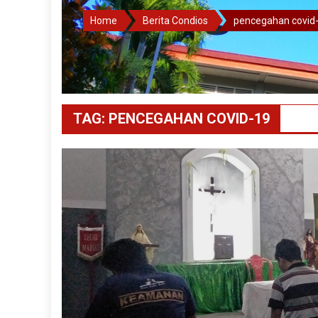
Home
Berita Condios
pencegahan covid
TAG:
PENCEGAHAN COVID-19