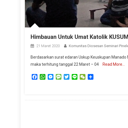
Himbauan Untuk Umat Katolik KUSU
21 Maret 2020
Komunitas Diosesan Seminari Pinel
Berdasarkan surat edaran Uskup Keuskupan Manado 
maka terhitung tanggal 22 Maret – 04
Read More…
Facebook
WhatsApp
Messenger
Message
Twitter
Line
WeChat
Share