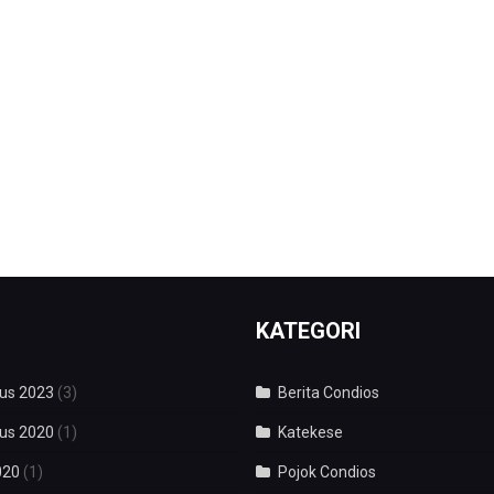
KATEGORI
us 2023
(3)
Berita Condios
us 2020
(1)
Katekese
020
(1)
Pojok Condios