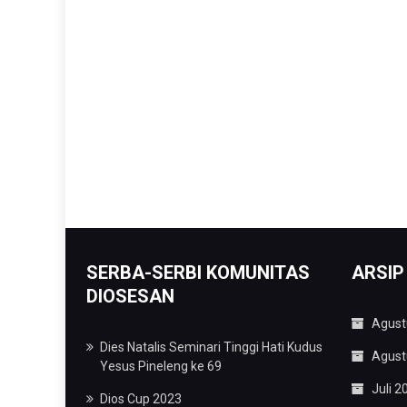
SERBA-SERBI KOMUNITAS
ARSIP
DIOSESAN
Agust
Dies Natalis Seminari Tinggi Hati Kudus
Agust
Yesus Pineleng ke 69
Juli 2
Dios Cup 2023