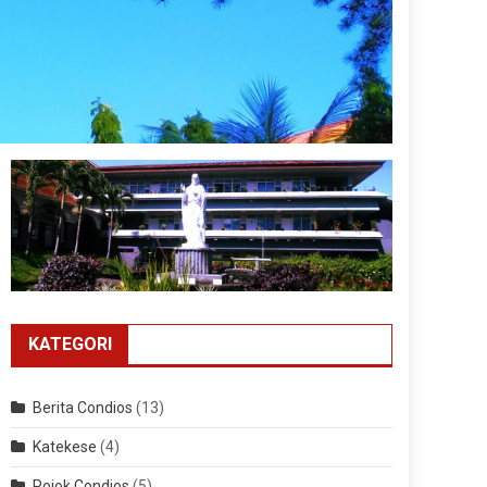
KATEGORI
Berita Condios
(13)
Katekese
(4)
Pojok Condios
(5)