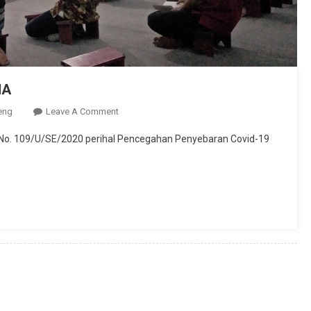
MA
On
eng
Leave A Comment
Himbauan
No. 109/U/SE/2020 perihal Pencegahan Penyebaran Covid-19
Untuk
Umat
Katolik
KUSUMA