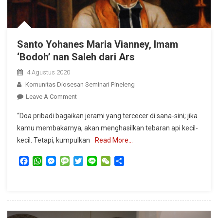
Santo Yohanes Maria Vianney, Imam
‘Bodoh’ nan Saleh dari Ars
4 Agustus 2020
Komunitas Diosesan Seminari Pineleng
On
Leave A Comment
Santo
“Doa pribadi bagaikan jerami yang tercecer di sana-sini; jika
Yohanes
kamu membakarnya, akan menghasilkan tebaran api kecil-
Maria
kecil. Tetapi, kumpulkan
Read More…
Vianney,
Imam
Facebook
WhatsApp
Messenger
Message
Twitter
Line
WeChat
Share
‘Bodoh’
Nan
Saleh
Dari
Ars