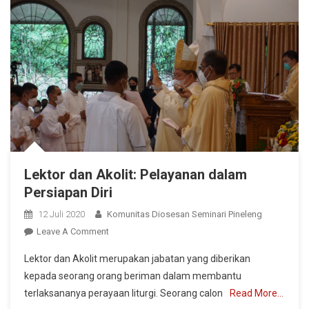
Lektor dan Akolit: Pelayanan dalam
Persiapan Diri
12 Juli 2020
Komunitas Diosesan Seminari Pineleng
On
Leave A Comment
Lektor
Lektor dan Akolit merupakan jabatan yang diberikan
Dan
kepada seorang orang beriman dalam membantu
Akolit:
terlaksananya perayaan liturgi. Seorang calon
Read More…
Pelayanan