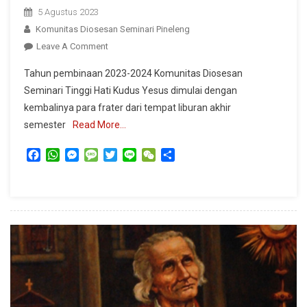
5 Agustus 2023
Komunitas Diosesan Seminari Pineleng
On
Leave A Comment
Tahun
Tahun pembinaan 2023-2024 Komunitas Diosesan
Pembinaan
Seminari Tinggi Hati Kudus Yesus dimulai dengan
2023
kembalinya para frater dari tempat liburan akhir
–
semester
Read More…
2024
Facebook
WhatsApp
Messenger
Message
Twitter
Line
WeChat
Share