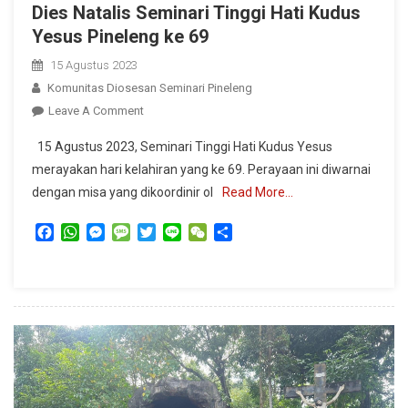
Dies Natalis Seminari Tinggi Hati Kudus
Yesus Pineleng ke 69
15 Agustus 2023
Komunitas Diosesan Seminari Pineleng
On
Leave A Comment
Dies
15 Agustus 2023, Seminari Tinggi Hati Kudus Yesus
Natalis
merayakan hari kelahiran yang ke 69. Perayaan ini diwarnai
Seminari
dengan misa yang dikoordinir ol
Read More…
Tinggi
Hati
Facebook
WhatsApp
Messenger
Message
Twitter
Line
WeChat
Share
Kudus
Yesus
Pineleng
Ke
69