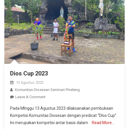
Dios Cup 2023
13 Agustus 2023
Komunitas Diosesan Seminari Pineleng
On
Leave A Comment
Dios
Pada MInggu 13 Agustus 2023 dilaksanakan pembukaan
Cup
Kompetisi Komunitas Diosesan dengan predicat “DIos Cup”.
2023
Ini merupakan kompetisi antar basis dalam
Read More…