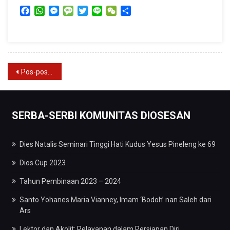
Dalam
Facebook
WhatsApp
Messenger
Message
Twitter
Line
WeChat
Share
Persiapan
Diri
Navigasi
Pos-pos lama
pos
SERBA-SERBI KOMUNITAS DIOSESAN
Dies Natalis Seminari Tinggi Hati Kudus Yesus Pineleng ke 69
Dios Cup 2023
Tahun Pembinaan 2023 – 2024
Santo Yohanes Maria Vianney, Imam ‘Bodoh’ nan Saleh dari
Ars
Lektor dan Akolit: Pelayanan dalam Persiapan Diri