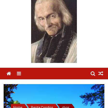
Menu
Home
Berita Condios
choir