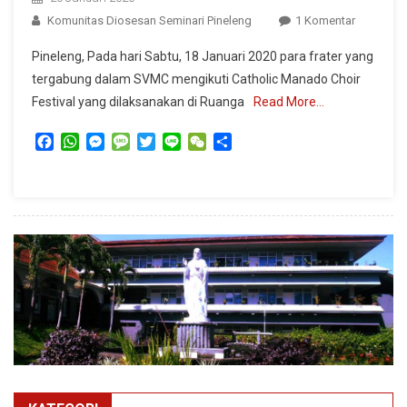
Pada
Komunitas Diosesan Seminari Pineleng
1 Komentar
SVMC
Pineleng, Pada hari Sabtu, 18 Januari 2020 para frater yang
Tampil
tergabung dalam SVMC mengikuti Catholic Manado Choir
Memukau
Festival yang dilaksanakan di Ruanga
Read More…
Dalam
Festival
Facebook
WhatsApp
Messenger
Message
Twitter
Line
WeChat
Share
Manado
Catholic
Choir