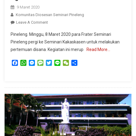
9 Maret 2020
Komunitas Diosesan Seminari Pineleng
On
Leave A Comment
Cinta
Pineleng. Minggu, 8 Maret 2020 para Frater Seminari
Segitiga:
Pineleng pergi ke Seminari Kakaskasen untuk melakukan
Seminari
pertemuan disana. Kegiatan ini merup
Read More…
Pineleng,
Seminari
Facebook
WhatsApp
Messenger
Message
Twitter
Line
WeChat
Share
Kakaskasen,
Dan
Seminari
Agustinianum