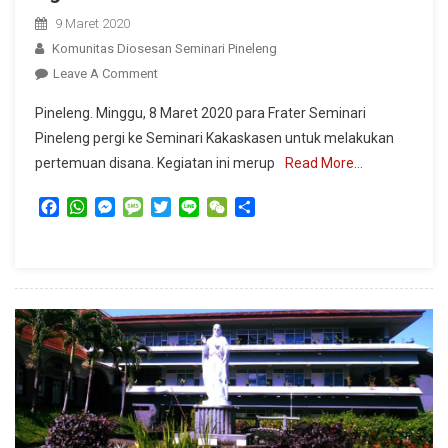
9 Maret 2020
Komunitas Diosesan Seminari Pineleng
On
Leave A Comment
Cinta
Pineleng. Minggu, 8 Maret 2020 para Frater Seminari
Segitiga:
Pineleng pergi ke Seminari Kakaskasen untuk melakukan
Seminari
pertemuan disana. Kegiatan ini merup
Read More…
Pineleng,
Seminari
Facebook
WhatsApp
Messenger
Message
Twitter
Line
WeChat
Share
Kakaskasen,
Dan
Seminari
Agustinianum